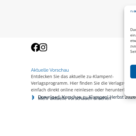
Dam
ein
etw
zus
Sei
Aktuelle Vorschau
Entdecken Sie das aktuelle zu-Klampen!-
Verlagsprogramm. Hier finden Sie die Verlagsvorsc
einfach direkt online reinlesen oder herunterladen
Download: Vorschau zu Klampen! Herbst 2026
Mehr aktuelle Vorschauen ansehen