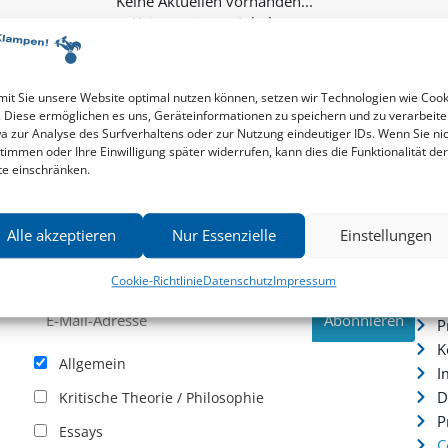
Keine weiteren Inhalte...
it Sie unsere Website optimal nutzen können, setzen wir Technologien wie Cook
. Diese ermöglichen es uns, Geräteinformationen zu speichern und zu verarbeite
a zur Analyse des Surfverhaltens oder zur Nutzung eindeutiger IDs. Wenn Sie ni
timmen oder Ihre Einwilligung später widerrufen, kann dies die Funktionalität der
te einschränken.
Newsletter
Serv
Alle akzeptieren
Nur Essenzielle
Einstellungen
News zu aktuellen Neuheiten und Nachrichten im zu
P
hau –
Klampen! Verlag – jederzeit wieder abbestellbar.
S
Cookie-Richtlinie
Datenschutz
Impressum
.
I
P
K
Allgemein
I
D
Kritische Theorie / Philosophie
P
Essays
C