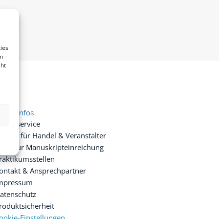
ies
n –
cht
ice & Infos
resseservice
ervice für Handel & Veranstalter
nfos zur Manuskripteinreichung
raktikumsstellen
ontakt & Ansprechpartner
mpressum
atenschutz
roduktsicherheit
ookie-Einstellungen