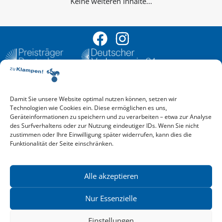
Keine weiteren Inhalte...
Damit Sie unsere Website optimal nutzen können, setzen wir
Aktuelle Vorschau
Technologien wie Cookies ein. Diese ermöglichen es uns,
Entdecken Sie das aktuelle zu-Klampen!-Verlagsprogramm.
Geräteinformationen zu speichern und zu verarbeiten – etwa zur Analyse
Hier finden Sie die Verlagsvorschau – einfach direkt online
des Surfverhaltens oder zur Nutzung eindeutiger IDs. Wenn Sie nicht
reinlesen oder herunterladen.
zustimmen oder Ihre Einwilligung später widerrufen, kann dies die
Download: Vorschau zu Klampen! Herbst 2026
Funktionalität der Seite einschränken.
Mehr aktuelle Vorschauen ansehen
Newsletter
News zu aktuellen Neuheiten und Nachrichten im zu Klampen!
Alle akzeptieren
Verlag – jederzeit wieder abbestellbar.
Nur Essenzielle
Einstellungen