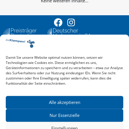
Keine weiteren Inhalte...
Damit Sie unsere Website optimal nutzen können, setzen wir
Aktuelle Vorschau
Technologien wie Cookies ein. Diese ermöglichen es uns,
Entdecken Sie das aktuelle zu-Klampen!-Verlagsprogramm.
Geräteinformationen zu speichern und zu verarbeiten – etwa zur Analyse
Hier finden Sie die Verlagsvorschau – einfach direkt online
des Surfverhaltens oder zur Nutzung eindeutiger IDs. Wenn Sie nicht
reinlesen oder herunterladen.
zustimmen oder Ihre Einwilligung später widerrufen, kann dies die
Download: Vorschau zu Klampen! Herbst 2026
Funktionalität der Seite einschränken.
Mehr aktuelle Vorschauen ansehen
Newsletter
News zu aktuellen Neuheiten und Nachrichten im zu Klampen!
Alle akzeptieren
Verlag – jederzeit wieder abbestellbar.
Nur Essenzielle
Einstellungen