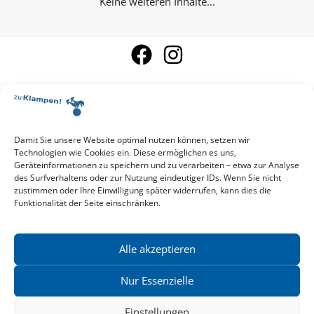
Keine weiteren Inhalte...
Damit Sie unsere Website optimal nutzen können, setzen wir
Aktuelle Vorschau
Technologien wie Cookies ein. Diese ermöglichen es uns,
Entdecken Sie das aktuelle zu-Klampen!-Verlagsprogramm.
Geräteinformationen zu speichern und zu verarbeiten – etwa zur Analyse
Hier finden Sie die Verlagsvorschau – einfach direkt online
des Surfverhaltens oder zur Nutzung eindeutiger IDs. Wenn Sie nicht
reinlesen oder herunterladen.
zustimmen oder Ihre Einwilligung später widerrufen, kann dies die
Download: Vorschau zu Klampen! Herbst 2026
Funktionalität der Seite einschränken.
Mehr aktuelle Vorschauen ansehen
Newsletter
News zu aktuellen Neuheiten und Nachrichten im zu Klampen!
Alle akzeptieren
Verlag – jederzeit wieder abbestellbar.
Nur Essenzielle
Einstellungen