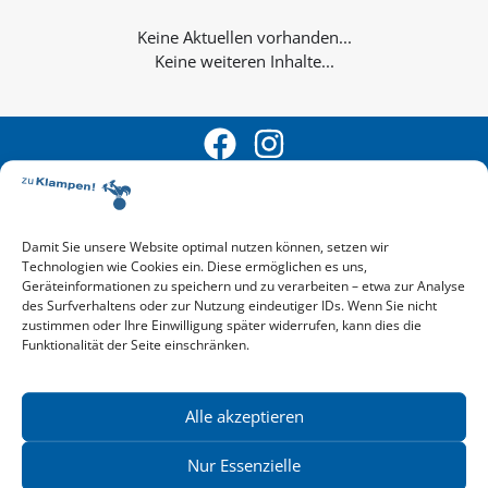
Keine weiteren Inhalte...
Damit Sie unsere Website optimal nutzen können, setzen wir
Technologien wie Cookies ein. Diese ermöglichen es uns,
Aktuelle Vorschau
Geräteinformationen zu speichern und zu verarbeiten – etwa zur Analyse
Entdecken Sie das aktuelle zu-Klampen!-Verlagsprogramm.
des Surfverhaltens oder zur Nutzung eindeutiger IDs. Wenn Sie nicht
Hier finden Sie die Verlagsvorschau – einfach direkt online
zustimmen oder Ihre Einwilligung später widerrufen, kann dies die
Funktionalität der Seite einschränken.
reinlesen oder herunterladen.
Download: Vorschau zu Klampen! Herbst 2026
Mehr aktuelle Vorschauen ansehen
Newsletter
Alle akzeptieren
News zu aktuellen Neuheiten und Nachrichten im zu Klampen!
Verlag – jederzeit wieder abbestellbar.
Nur Essenzielle