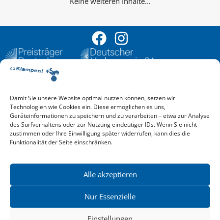
Keine weiteren Inhalte...
Damit Sie unsere Website optimal nutzen können, setzen wir
Aktuelle Vorschau
Technologien wie Cookies ein. Diese ermöglichen es uns,
Entdecken Sie das aktuelle zu-Klampen!-Verlagsprogramm.
Geräteinformationen zu speichern und zu verarbeiten – etwa zur Analyse
Hier finden Sie die Verlagsvorschau – einfach direkt online
des Surfverhaltens oder zur Nutzung eindeutiger IDs. Wenn Sie nicht
reinlesen oder herunterladen.
zustimmen oder Ihre Einwilligung später widerrufen, kann dies die
Download: Vorschau zu Klampen! Herbst 2026
Funktionalität der Seite einschränken.
Mehr aktuelle Vorschauen ansehen
Newsletter
News zu aktuellen Neuheiten und Nachrichten im zu Klampen!
Alle akzeptieren
Verlag – jederzeit wieder abbestellbar.
Nur Essenzielle
Einstellungen