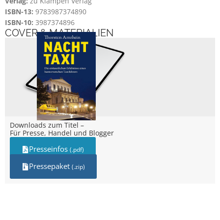
Verlag:
zu Klampen Verlag
ISBN-13:
9783987374890
ISBN-10:
3987374896
COVER & MATERIALIEN
Downloads zum Titel –
Für Presse, Handel und Blogger
Presseinfos
(.pdf)
Pressepaket
(.zip)