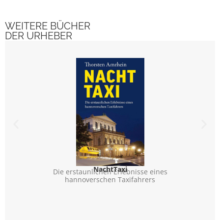
WEITERE BÜCHER
DER URHEBER
NachtTaxi
»Kann
Die erstaunlichen Erlebnisse eines
Vom ve
hannoverschen Taxifahrers
Toten. 