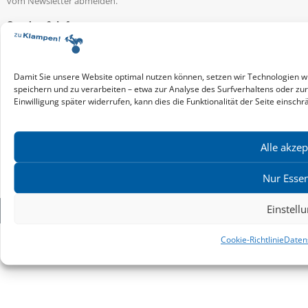
vom Newsletter abmelden.
Service & Infos
Presseservice
Service für Handel & Veranstalter
Infos zur Manuskripteinreichung
Damit Sie unsere Website optimal nutzen können, setzen wir Technologien w
Praktikumsstellen
speichern und zu verarbeiten – etwa zur Analyse des Surfverhaltens oder zu
Einwilligung später widerrufen, kann dies die Funktionalität der Seite einschr
Kontakt & Ansprechpartner
Impressum
Datenschutz
Alle akzep
Produktsicherheit
Cookie-Einstellungen
Nur Essen
Einstell
Copyright ©2026: zu Klampen! Verlag. Alle Rechte vorbehalten.
zuKlampen! Verlag
Cookie-Richtlinie
Daten