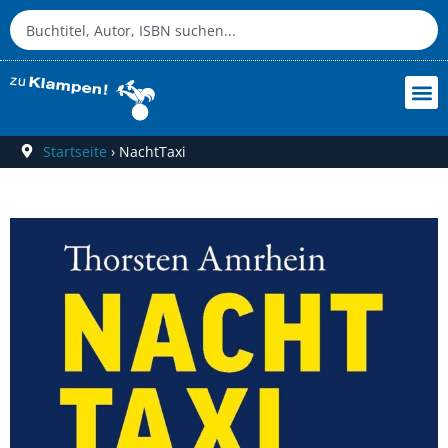
Startseite
›
NachtTaxi