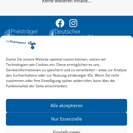
Keine weiteren Inhalte...
Damit Sie unsere Website optimal nutzen können, setzen wir
Aktuelle Vorschau
Technologien wie Cookies ein. Diese ermöglichen es uns,
Entdecken Sie das aktuelle zu-Klampen!-Verlagsprogramm.
Geräteinformationen zu speichern und zu verarbeiten – etwa zur Analyse
Hier finden Sie die Verlagsvorschau – einfach direkt online
des Surfverhaltens oder zur Nutzung eindeutiger IDs. Wenn Sie nicht
reinlesen oder herunterladen.
zustimmen oder Ihre Einwilligung später widerrufen, kann dies die
Download: Vorschau zu Klampen! Herbst 2026
Funktionalität der Seite einschränken.
Mehr aktuelle Vorschauen ansehen
Newsletter
News zu aktuellen Neuheiten und Nachrichten im zu Klampen!
Alle akzeptieren
Verlag – jederzeit wieder abbestellbar.
Nur Essenzielle
Einstellungen