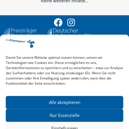
Keine weiteren Inhalte...
Damit Sie unsere Website optimal nutzen können, setzen wir
Aktuelle Vorschau
Technologien wie Cookies ein. Diese ermöglichen es uns,
Entdecken Sie das aktuelle zu-Klampen!-Verlagsprogramm.
Geräteinformationen zu speichern und zu verarbeiten – etwa zur Analyse
Hier finden Sie die Verlagsvorschau – einfach direkt online
des Surfverhaltens oder zur Nutzung eindeutiger IDs. Wenn Sie nicht
reinlesen oder herunterladen.
zustimmen oder Ihre Einwilligung später widerrufen, kann dies die
Download: Vorschau zu Klampen! Herbst 2026
Funktionalität der Seite einschränken.
Mehr aktuelle Vorschauen ansehen
Newsletter
News zu aktuellen Neuheiten und Nachrichten im zu Klampen!
Alle akzeptieren
Verlag – jederzeit wieder abbestellbar.
Nur Essenzielle
Einstellungen