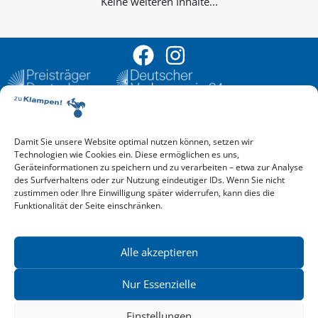
Keine weiteren Inhalte...
Damit Sie unsere Website optimal nutzen können, setzen wir
Aktuelle Vorschau
Technologien wie Cookies ein. Diese ermöglichen es uns,
Entdecken Sie das aktuelle zu-Klampen!-Verlagsprogramm.
Geräteinformationen zu speichern und zu verarbeiten – etwa zur Analyse
Hier finden Sie die Verlagsvorschau – einfach direkt online
des Surfverhaltens oder zur Nutzung eindeutiger IDs. Wenn Sie nicht
reinlesen oder herunterladen.
zustimmen oder Ihre Einwilligung später widerrufen, kann dies die
Download: Vorschau zu Klampen! Herbst 2026
Funktionalität der Seite einschränken.
Mehr aktuelle Vorschauen ansehen
Newsletter
News zu aktuellen Neuheiten und Nachrichten im zu Klampen!
Alle akzeptieren
Verlag – jederzeit wieder abbestellbar.
Nur Essenzielle
Einstellungen