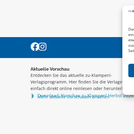
Dam
ein
etw
zus
Sei
Aktuelle Vorschau
Entdecken Sie das aktuelle zu-Klampen!-
Verlagsprogramm. Hier finden Sie die Verlagsvorsc
einfach direkt online reinlesen oder herunterladen
Download: Vorschau zu Klampen! Herbst 2026
Mehr aktuelle Vorschauen ansehen