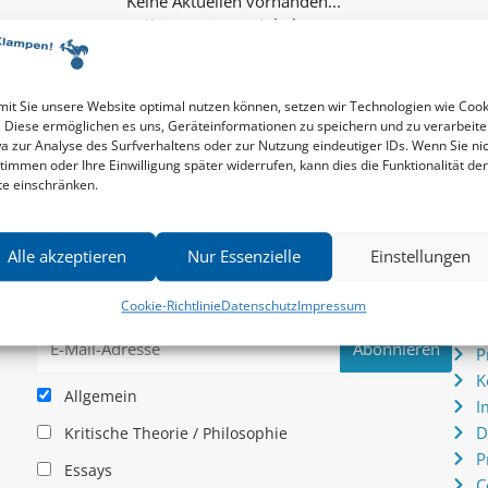
Keine weiteren Inhalte...
it Sie unsere Website optimal nutzen können, setzen wir Technologien wie Cook
. Diese ermöglichen es uns, Geräteinformationen zu speichern und zu verarbeite
a zur Analyse des Surfverhaltens oder zur Nutzung eindeutiger IDs. Wenn Sie ni
timmen oder Ihre Einwilligung später widerrufen, kann dies die Funktionalität der
te einschränken.
Newsletter
Serv
Alle akzeptieren
Nur Essenzielle
Einstellungen
News zu aktuellen Neuheiten und Nachrichten im zu
P
hau –
Klampen! Verlag – jederzeit wieder abbestellbar.
S
Cookie-Richtlinie
Datenschutz
Impressum
.
I
P
K
Allgemein
I
D
Kritische Theorie / Philosophie
P
Essays
C