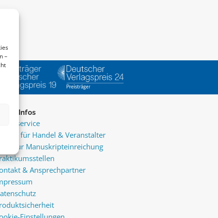
ies
n –
cht
ice & Infos
resseservice
ervice für Handel & Veranstalter
nfos zur Manuskripteinreichung
raktikumsstellen
ontakt & Ansprechpartner
mpressum
atenschutz
roduktsicherheit
ookie-Einstellungen