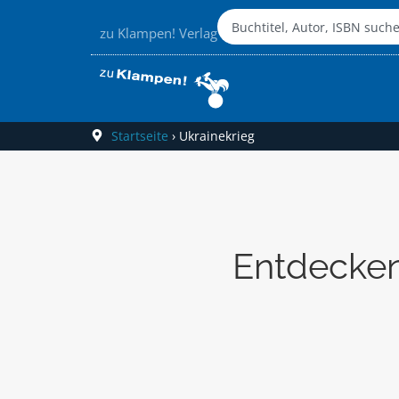
zu Klampen! Verlag
Startseite
›
Ukrainekrieg
Entdecken