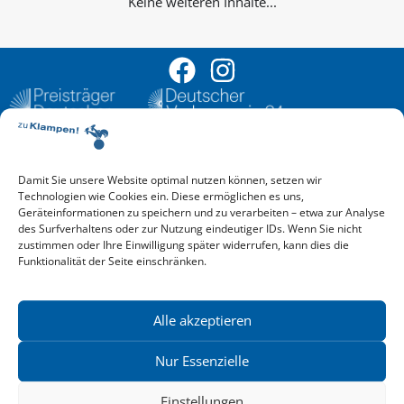
Keine weiteren Inhalte...
Damit Sie unsere Website optimal nutzen können, setzen wir
Aktuelle Vorschau
Technologien wie Cookies ein. Diese ermöglichen es uns,
Entdecken Sie das aktuelle zu-Klampen!-Verlagsprogramm.
Geräteinformationen zu speichern und zu verarbeiten – etwa zur Analyse
Hier finden Sie die Verlagsvorschau – einfach direkt online
des Surfverhaltens oder zur Nutzung eindeutiger IDs. Wenn Sie nicht
reinlesen oder herunterladen.
zustimmen oder Ihre Einwilligung später widerrufen, kann dies die
Download: Vorschau zu Klampen! Herbst 2026
Funktionalität der Seite einschränken.
Mehr aktuelle Vorschauen ansehen
Newsletter
News zu aktuellen Neuheiten und Nachrichten im zu Klampen!
Alle akzeptieren
Verlag – jederzeit wieder abbestellbar.
Nur Essenzielle
Einstellungen