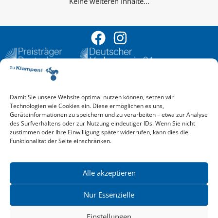
Keine weiteren Inhalte...
Damit Sie unsere Website optimal nutzen können, setzen wir
Aktuelle Vorschau
Technologien wie Cookies ein. Diese ermöglichen es uns,
Entdecken Sie das aktuelle zu-Klampen!-Verlagsprogramm.
Geräteinformationen zu speichern und zu verarbeiten – etwa zur Analyse
Hier finden Sie die Verlagsvorschau – einfach direkt online
des Surfverhaltens oder zur Nutzung eindeutiger IDs. Wenn Sie nicht
reinlesen oder herunterladen.
zustimmen oder Ihre Einwilligung später widerrufen, kann dies die
Download: Vorschau zu Klampen! Herbst 2026
Funktionalität der Seite einschränken.
Mehr aktuelle Vorschauen ansehen
Newsletter
News zu aktuellen Neuheiten und Nachrichten im zu Klampen!
Alle akzeptieren
Verlag – jederzeit wieder abbestellbar.
Nur Essenzielle
Einstellungen