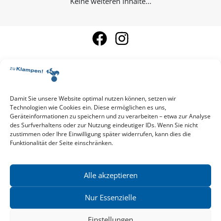
Keine weiteren Inhalte...
Damit Sie unsere Website optimal nutzen können, setzen wir
Aktuelle Vorschau
Technologien wie Cookies ein. Diese ermöglichen es uns,
Entdecken Sie das aktuelle zu-Klampen!-Verlagsprogramm.
Geräteinformationen zu speichern und zu verarbeiten – etwa zur Analyse
Hier finden Sie die Verlagsvorschau – einfach direkt online
des Surfverhaltens oder zur Nutzung eindeutiger IDs. Wenn Sie nicht
reinlesen oder herunterladen.
zustimmen oder Ihre Einwilligung später widerrufen, kann dies die
Download: Vorschau zu Klampen! Herbst 2026
Funktionalität der Seite einschränken.
Mehr aktuelle Vorschauen ansehen
Newsletter
News zu aktuellen Neuheiten und Nachrichten im zu Klampen!
Alle akzeptieren
Verlag – jederzeit wieder abbestellbar.
Nur Essenzielle
Einstellungen