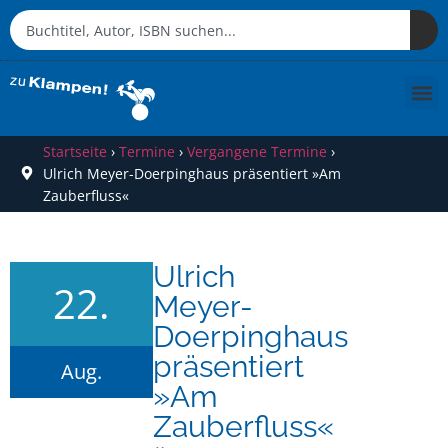
Startseite
›
Termine
›
Vergangene Termine
›
Ulrich Meyer-Doerpinghaus präsentiert »Am
Zauberfluss«
Ulrich
22.
Meyer-
Doerpinghaus
präsentiert
Aug.
»Am
Zauberfluss«