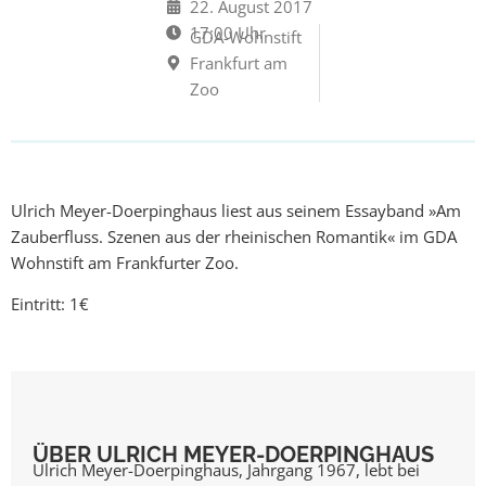
22. August 2017
17:00 Uhr
GDA-Wohnstift
Frankfurt am
Zoo
Ulrich Meyer-Doerpinghaus liest aus seinem Essayband »Am
Zauberfluss. Szenen aus der rheinischen Romantik« im GDA
Wohnstift am Frankfurter Zoo.
Eintritt: 1€
ÜBER ULRICH MEYER-DOERPINGHAUS
Ulrich Meyer-Doerpinghaus, Jahrgang 1967, lebt bei