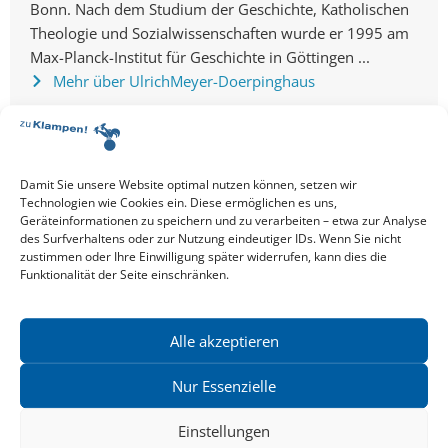
Bonn. Nach dem Studium der Geschichte, Katholischen
Theologie und Sozialwissenschaften wurde er 1995 am
Max-Planck-Institut für Geschichte in Göttingen ...
Mehr über Ulrich
Meyer-Doerpinghaus
Damit Sie unsere Website optimal nutzen können, setzen wir
Technologien wie Cookies ein. Diese ermöglichen es uns,
Geräteinformationen zu speichern und zu verarbeiten – etwa zur Analyse
Alle Events
des Surfverhaltens oder zur Nutzung eindeutiger IDs. Wenn Sie nicht
EVENT TEILEN
zustimmen oder Ihre Einwilligung später widerrufen, kann dies die
Funktionalität der Seite einschränken.
VERANSTALTUNGSORT
Alle akzeptieren
GDA-Wohnstift Frankfurt am Zoo
GoogleMaps
Nur Essenzielle
22. August 2017
17:00 Uhr
Einstellungen