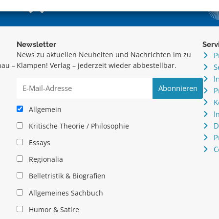
Newsletter
Serv
News zu aktuellen Neuheiten und Nachrichten im zu
P
hau –
Klampen! Verlag – jederzeit wieder abbestellbar.
S
.
I
P
K
Allgemein
I
D
Kritische Theorie / Philosophie
P
Essays
C
Regionalia
Belletristik & Biografien
Allgemeines Sachbuch
Humor & Satire