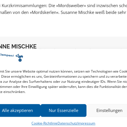
wei Kurzkrimisammlungen: Die »Mordsweiber« sind inzwischen sch
rermaßen von den »Mordskerlen«. Susanne Mischke weiß beide sehr
NNE MISCHKE
ist in Kempten im Allgäu geboren. Sie hat an die zwei Dutzend
röffentlicht, darunter Jugendkrimis, All-Age-Thriller und zahlrei
Für das Buch ...
sanne
Mischke
it Sie unsere Website optimal nutzen können, setzen wir Technologien wie Cook
. Diese ermöglichen es uns, Geräteinformationen zu speichern und zu verarbeite
a zur Analyse des Surfverhaltens oder zur Nutzung eindeutiger IDs. Wenn Sie ni
timmen oder Ihre Einwilligung später widerrufen, kann dies die Funktionalität der
te einschränken.
Alle akzeptieren
Nur Essenzielle
Einstellungen
Cookie-Richtlinie
Datenschutz
Impressum