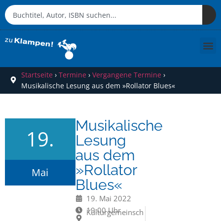
Startseite
›
Termine
›
Vergangene Termine
›
Musikalische Lesung aus dem »Rollator Blues«
Musikalische
19.
Lesung
aus dem
»Rollator
Mai
Blues«
19. Mai 2022
19:00 Uhr
Kulturgemeinsch