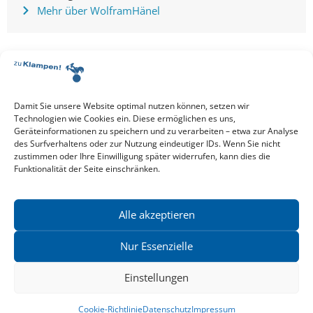
Mehr über Wolfram
Hänel
Damit Sie unsere Website optimal nutzen können, setzen wir
Alle Events
Technologien wie Cookies ein. Diese ermöglichen es uns,
Geräteinformationen zu speichern und zu verarbeiten – etwa zur Analyse
EVENT TEILEN
des Surfverhaltens oder zur Nutzung eindeutiger IDs. Wenn Sie nicht
zustimmen oder Ihre Einwilligung später widerrufen, kann dies die
Funktionalität der Seite einschränken.
VERANSTALTUNGSORT
Kulturgemeinschaft Vinnhorst e.V.
GoogleMaps
Alle akzeptieren
19. Mai 2022
19:00 Uhr
Nur Essenzielle
Einstellungen
Cookie-Richtlinie
Datenschutz
Impressum