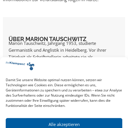
ÜBER MARION TAUSCHWITZ
Marion Tauschwitz, Jahrgang 1953, studierte
Germanistik und Anglistik in Heidelberg. Vor ihrer
Tätigkeit als Schriftstellerin arbeitete sie als
Gymnasiallehrerin und Dozentin. Tauschwitz war engste
Vertraute ...
Mehr über Marion
Tauschwitz
Damit Sie unsere Website optimal nutzen können, setzen wir
Technologien wie Cookies ein. Diese ermöglichen es uns,
Geräteinformationen zu speichern und zu verarbeiten – etwa zur Analyse
des Surfverhaltens oder zur Nutzung eindeutiger IDs. Wenn Sie nicht
zustimmen oder Ihre Einwilligung später widerrufen, kann dies die
Funktionalität der Seite einschränken.
Alle Events
Alle akzeptieren
EVENT TEILEN