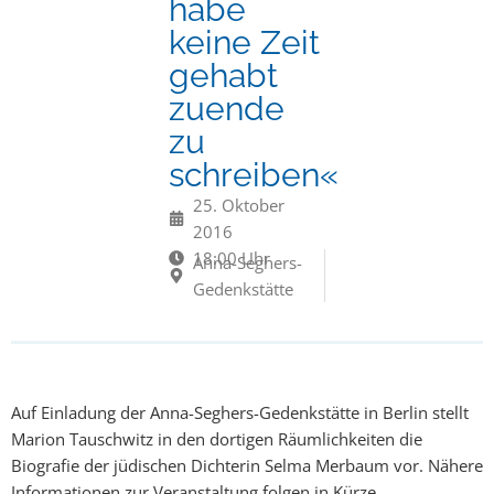
habe
keine Zeit
gehabt
zuende
zu
schreiben«
25. Oktober
2016
18:00 Uhr
Anna-Seghers-
Gedenkstätte
Auf Einladung der Anna-Seghers-Gedenkstätte in Berlin stellt
Marion Tauschwitz in den dortigen Räumlichkeiten die
Biografie der jüdischen Dichterin Selma Merbaum vor. Nähere
Informationen zur Veranstaltung folgen in Kürze.