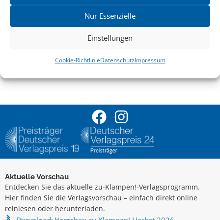
Nur Essenzielle
VERANSTALTUNGSORT
Einstellungen
Anna-Seghers-Gedenkstätte
GoogleMaps
Cookie-Richtlinie
Datenschutz
Impressum
25. Oktober 2016
18:00 Uhr
Aktuelle Vorschau
Entdecken Sie das aktuelle zu-Klampen!-Verlagsprogramm.
Hier finden Sie die Verlagsvorschau – einfach direkt online
reinlesen oder herunterladen.
Download: Vorschau zu Klampen! Herbst 2026