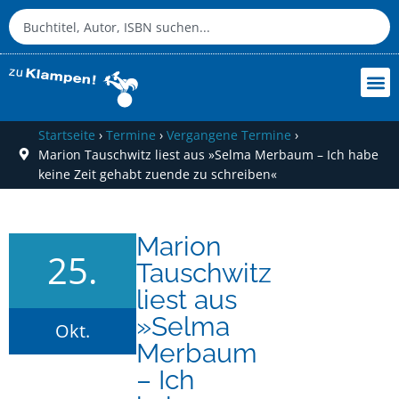
Startseite
›
Termine
›
Vergangene Termine
›
Marion Tauschwitz liest aus »Selma Merbaum – Ich habe
keine Zeit gehabt zuende zu schreiben«
Marion
25.
Tauschwitz
liest aus
»Selma
Okt.
Merbaum
– Ich