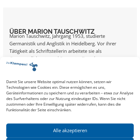
ÜBER MARION TAUSCHWITZ
Marion Tauschwitz, Jahrgang 1953, studierte
Germanistik und Anglistik in Heidelberg. Vor ihrer
Tätigkeit als Schriftstellerin arbeitete sie als
Gymnasiallehrerin und Dozentin. Tauschwitz war engste
Vertraute ...
Mehr über Marion
Tauschwitz
Damit Sie unsere Website optimal nutzen können, setzen wir
Technologien wie Cookies ein. Diese ermöglichen es uns,
Geräteinformationen zu speichern und zu verarbeiten – etwa zur Analyse
des Surfverhaltens oder zur Nutzung eindeutiger IDs. Wenn Sie nicht
zustimmen oder Ihre Einwilligung später widerrufen, kann dies die
Funktionalität der Seite einschränken.
Alle Events
EVENT TEILEN
Alle akzeptieren