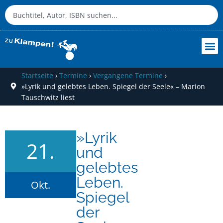
Startseite
›
Termine
›
Vergangene Termine
›
»Lyrik und gelebtes Leben. Spiegel der Seele« – Marion
Tauschwitz liest
»Lyrik
21.
und
gelebtes
Leben.
Okt.
Spiegel
der