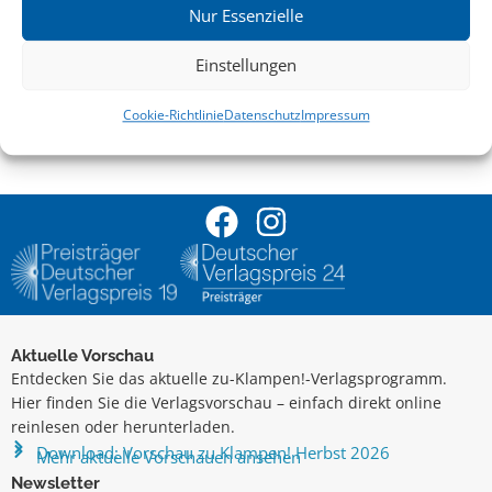
Nur Essenzielle
VERANSTALTUNGSORT
Augustinum Seniorenresidenz Heidelberg
Einstellungen
GoogleMaps
Cookie-Richtlinie
Datenschutz
Impressum
21. Oktober 2021
17:00 Uhr
Aktuelle Vorschau
Entdecken Sie das aktuelle zu-Klampen!-Verlagsprogramm.
Hier finden Sie die Verlagsvorschau – einfach direkt online
reinlesen oder herunterladen.
Download: Vorschau zu Klampen! Herbst 2026
Mehr aktuelle Vorschauen ansehen
Newsletter