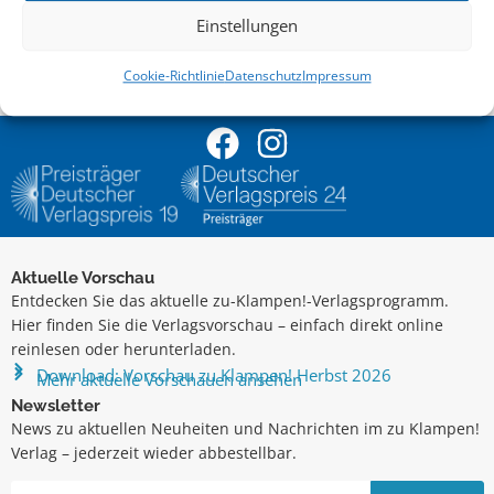
GoogleMaps
Einstellungen
20. Februar 2018
19:30 Uhr
Cookie-Richtlinie
Datenschutz
Impressum
Aktuelle Vorschau
Entdecken Sie das aktuelle zu-Klampen!-Verlagsprogramm.
Hier finden Sie die Verlagsvorschau – einfach direkt online
reinlesen oder herunterladen.
Download: Vorschau zu Klampen! Herbst 2026
Mehr aktuelle Vorschauen ansehen
Newsletter
News zu aktuellen Neuheiten und Nachrichten im zu Klampen!
Verlag – jederzeit wieder abbestellbar.