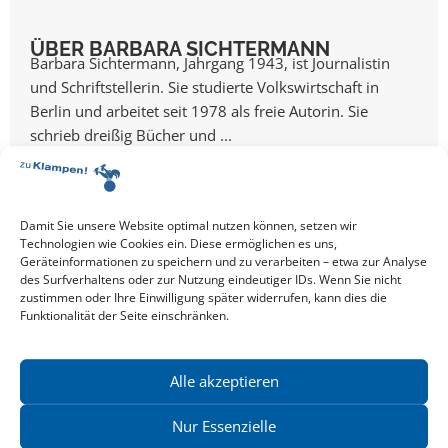
ÜBER BARBARA SICHTERMANN
Barbara Sichtermann, Jahrgang 1943, ist Journalistin
und Schriftstellerin. Sie studierte Volkswirtschaft in
Berlin und arbeitet seit 1978 als freie Autorin. Sie
schrieb dreißig Bücher und ...
Mehr über Barbara
Sichtermann
Damit Sie unsere Website optimal nutzen können, setzen wir
Technologien wie Cookies ein. Diese ermöglichen es uns,
Geräteinformationen zu speichern und zu verarbeiten – etwa zur Analyse
des Surfverhaltens oder zur Nutzung eindeutiger IDs. Wenn Sie nicht
zustimmen oder Ihre Einwilligung später widerrufen, kann dies die
Alle Events
Funktionalität der Seite einschränken.
EVENT TEILEN
Alle akzeptieren
VERANSTALTUNGSORT
Literaturhaus Hannover
Nur Essenzielle
Sophienstraße 2
30159 Hannover