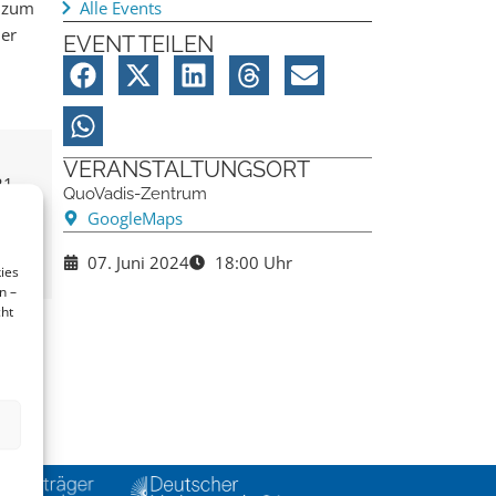
n zum
Alle Events
der
EVENT TEILEN
VERANSTALTUNGSORT
21
QuoVadis-Zentrum
GoogleMaps
07. Juni 2024
18:00 Uhr
ies
n –
cht