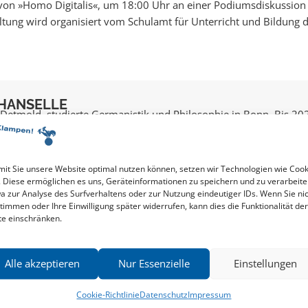
or von »Homo Digitalis«, um 18:00 Uhr an einer Podiumsdiskussio
ltung wird organisiert vom Schulamt für Unterricht und Bildung 
 HANSELLE
Detmold, studierte Germanistik und Philosophie in Bonn. Bis 20
freier Publizist für verschiedene deutsche Tages- und
. 2021 übernahm ...
f
Hanselle
it Sie unsere Website optimal nutzen können, setzen wir Technologien wie Cook
. Diese ermöglichen es uns, Geräteinformationen zu speichern und zu verarbeite
a zur Analyse des Surfverhaltens oder zur Nutzung eindeutiger IDs. Wenn Sie ni
timmen oder Ihre Einwilligung später widerrufen, kann dies die Funktionalität der
te einschränken.
Alle akzeptieren
Nur Essenzielle
Einstellungen
Cookie-Richtlinie
Datenschutz
Impressum