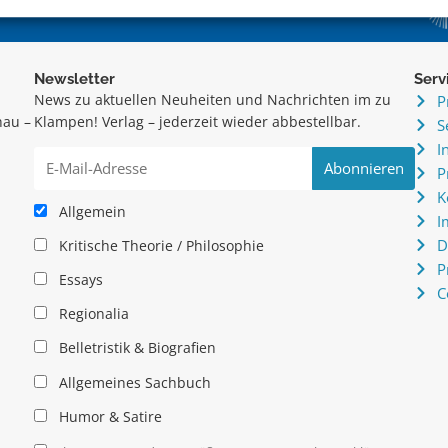
Newsletter
Serv
News zu aktuellen Neuheiten und Nachrichten im zu
P
hau –
Klampen! Verlag – jederzeit wieder abbestellbar.
S
.
I
P
K
Allgemein
I
D
Kritische Theorie / Philosophie
P
Essays
C
Regionalia
Belletristik & Biografien
Allgemeines Sachbuch
Humor & Satire