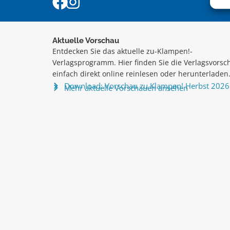
Aktuelle Vorschau
Entdecken Sie das aktuelle zu-Klampen!-
Verlagsprogramm. Hier finden Sie die Verlagsvorsc
einfach direkt online reinlesen oder herunterladen
Download: Vorschau zu Klampen! Herbst 2026
Mehr aktuelle Vorschauen ansehen