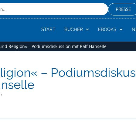
PRESSE
START
BÜCHER
EBOOKS
N
und Religion« – Podiumsdiskussion mit Ralf Hanselle
ligion« – Podiumsdiskus
anselle
hr