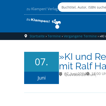
zu Klampen! Verlag
Startseite
›
Termine
›
Vergangene Termine
›
»KI 
»KI und Re
07.
mit Ralf H
07. Juni 2024
18:00 U
QuoVadis-Zentrum
Juni