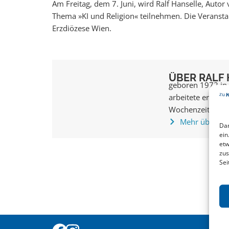
Am Freitag, dem 7. Juni, wird Ralf Hanselle, Aut
Thema »KI und Religion« teilnehmen. Die Veransta
Erzdiözese Wien.
ÜBER RALF
geboren 1972 in 
arbeitete er als 
Wochenzeitungen
Mehr über Ral
Dam
ein
etw
zus
Sei