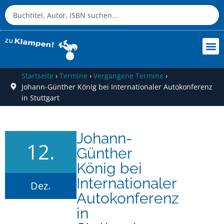
Startseite
›
Termine
›
Vergangene Termine
›
Johann-Günther König bei Internationaler Autokonferenz
in Stuttgart
Johann-
12.
Günther
König bei
Internationaler
Dez.
Autokonferenz
in