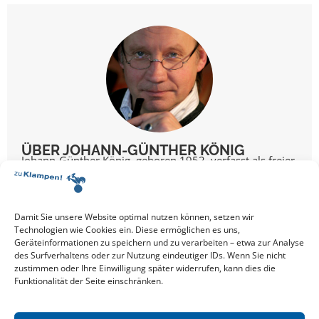
ÜBER JOHANN-GÜNTHER KÖNIG
Johann-Günther König, geboren 1952, verfasst als freier
Autor Werke zu kulturhistorischen, politökonomischen
und Themen rund um die Mobilität des Menschen. Bei
zu Klampen sind von ...
Damit Sie unsere Website optimal nutzen können, setzen wir
Mehr über Johann-Günther
König
Technologien wie Cookies ein. Diese ermöglichen es uns,
Geräteinformationen zu speichern und zu verarbeiten – etwa zur Analyse
des Surfverhaltens oder zur Nutzung eindeutiger IDs. Wenn Sie nicht
zustimmen oder Ihre Einwilligung später widerrufen, kann dies die
Funktionalität der Seite einschränken.