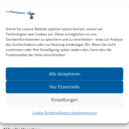
Alle Events
EVENT TEILEN
Damit Sie unsere Website optimal nutzen können, setzen wir
Technologien wie Cookies ein. Diese ermöglichen es uns,
Geräteinformationen zu speichern und zu verarbeiten – etwa zur Analyse
VERANSTALTUNGSORT
des Surfverhaltens oder zur Nutzung eindeutiger IDs. Wenn Sie nicht
zustimmen oder Ihre Einwilligung später widerrufen, kann dies die
Keine
Funktionalität der Seite einschränken.
GoogleMaps
08. April 2013
09:05 Uhr
Alle akzeptieren
Nur Essenzielle
Einstellungen
Cookie-Richtlinie
Datenschutz
Impressum