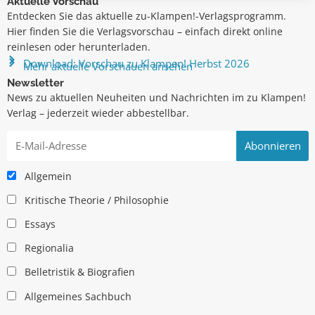
Aktuelle Vorschau
Entdecken Sie das aktuelle zu-Klampen!-Verlagsprogramm.
Hier finden Sie die Verlagsvorschau – einfach direkt online
reinlesen oder herunterladen.
Download: Vorschau zu Klampen! Herbst 2026
Mehr aktuelle Vorschauen ansehen
Newsletter
News zu aktuellen Neuheiten und Nachrichten im zu Klampen!
Verlag – jederzeit wieder abbestellbar.
Allgemein
Kritische Theorie / Philosophie
Essays
Regionalia
Belletristik & Biografien
Allgemeines Sachbuch