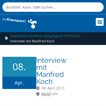
Startseite
›
Termine
›
Vergangene Termine
›
Interview mit Manfred Koch
Interview
08.
mit
Manfred
Koch
Apr.
08. April 2013
09:05 Uhr
Keine