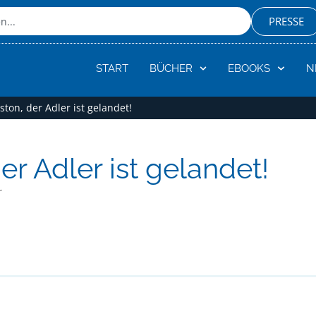
PRESSE
START
BÜCHER
EBOOKS
N
ton, der Adler ist gelandet!
er Adler ist gelandet!
r