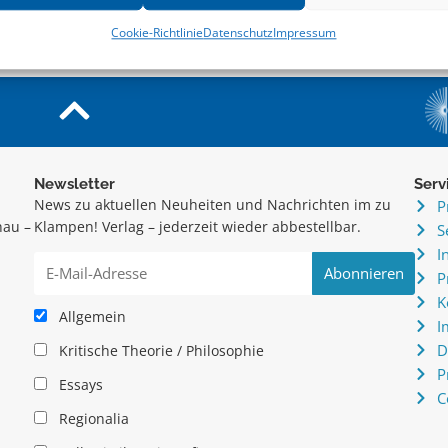
Cookie-Richtlinie
Datenschutz
Impressum
Newsletter
Serv
News zu aktuellen Neuheiten und Nachrichten im zu
P
hau –
Klampen! Verlag – jederzeit wieder abbestellbar.
S
.
I
P
K
Allgemein
I
D
Kritische Theorie / Philosophie
P
Essays
C
Regionalia