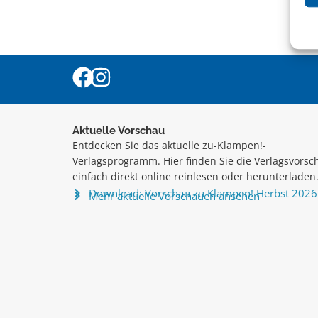
Aktuelle Vorschau
Entdecken Sie das aktuelle zu-Klampen!-
Verlagsprogramm. Hier finden Sie die Verlagsvorsc
einfach direkt online reinlesen oder herunterladen
Download: Vorschau zu Klampen! Herbst 2026
Mehr aktuelle Vorschauen ansehen