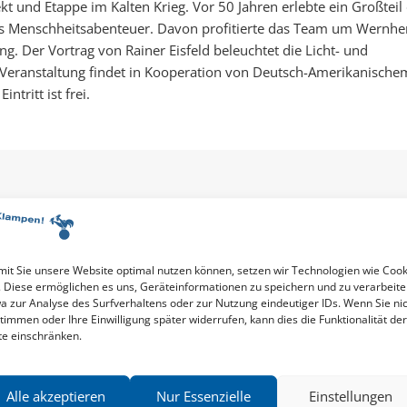
und Etappe im Kalten Krieg. Vor 50 Jahren erlebte ein Großteil
s Menschheitsabenteuer. Davon profitierte das Team um Wernhe
g. Der Vortrag von Rainer Eisfeld beleuchtet die Licht- und
Veranstaltung findet in Kooperation von Deutsch-Amerikanische
tritt ist frei.
R EISFELD
ahrgang 1941, war bis zu seiner Emeritierung Professor für
ft an der Universität Osnabrück. Seit 1994 ist er Mitglied des
KZ-Gedenkstätten ...
it Sie unsere Website optimal nutzen können, setzen wir Technologien wie Cook
iner
Eisfeld
. Diese ermöglichen es uns, Geräteinformationen zu speichern und zu verarbeite
a zur Analyse des Surfverhaltens oder zur Nutzung eindeutiger IDs. Wenn Sie ni
timmen oder Ihre Einwilligung später widerrufen, kann dies die Funktionalität der
te einschränken.
Alle akzeptieren
Nur Essenzielle
Einstellungen