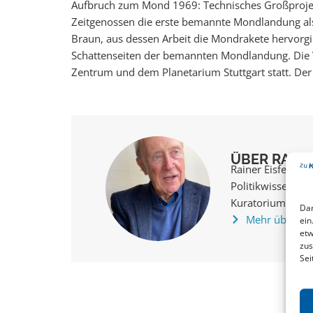
Aufbruch zum Mond 1969: Technisches Großprojekt 
Zeitgenossen die erste bemannte Mondlandung al
Braun, aus dessen Arbeit die Mondrakete hervorgin
Schattenseiten der bemannten Mondlandung. Die 
Zentrum und dem Planetarium Stuttgart statt. Der Ein
ÜBER RAINE
Rainer Eisfeld, J
Politikwissenscha
Kuratoriums der 
Dam
Mehr über Ra
ein
etw
zus
Sei