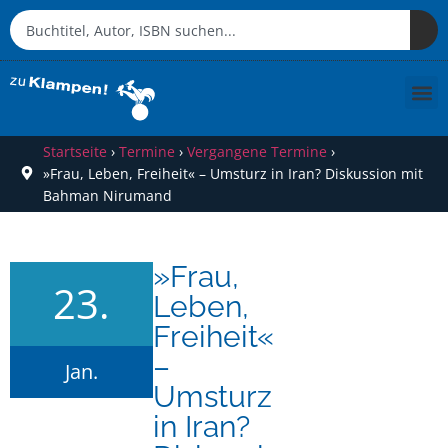
Startseite
›
Termine
›
Vergangene Termine
›
»Frau, Leben, Freiheit« – Umsturz in Iran? Diskussion mit
Bahman Nirumand
»Frau,
23.
Leben,
Freiheit«
–
Jan.
Umsturz
in Iran?