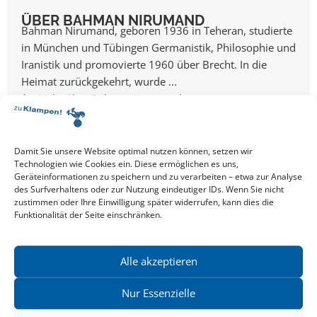
ÜBER BAHMAN NIRUMAND
Bahman Nirumand, geboren 1936 in Teheran, studierte
in München und Tübingen Germanistik, Philosophie und
Iranistik und promovierte 1960 über Brecht. In die
Heimat zurückgekehrt, wurde ...
Mehr über Bahman
Nirumand
Damit Sie unsere Website optimal nutzen können, setzen wir
Technologien wie Cookies ein. Diese ermöglichen es uns,
Geräteinformationen zu speichern und zu verarbeiten – etwa zur Analyse
des Surfverhaltens oder zur Nutzung eindeutiger IDs. Wenn Sie nicht
Alle Events
zustimmen oder Ihre Einwilligung später widerrufen, kann dies die
Funktionalität der Seite einschränken.
EVENT TEILEN
Alle akzeptieren
VERANSTALTUNGSORT
Club Voltaire
Nur Essenzielle
GoogleMaps