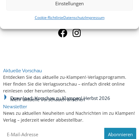
Einstellungen
23. Januar 2023
19:00 Uhr
Cookie-Richtlinie
Datenschutz
Impressum
Aktuelle Vorschau
Entdecken Sie das aktuelle zu-Klampen!-Verlagsprogramm.
Hier finden Sie die Verlagsvorschau – einfach direkt online
reinlesen oder herunterladen.
Download: Vorschau zu Klampen! Herbst 2026
Mehr aktuelle Vorschauen ansehen
Newsletter
News zu aktuellen Neuheiten und Nachrichten im zu Klampen!
Verlag – jederzeit wieder abbestellbar.