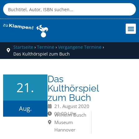
Startseite
›
Termine
›
Vergangene Termine
›
Das Kulthörspiel zum Buch
Das
21.
Kulthörspiel
zum Buch
21. August 2020
Aug.
00:00 Uhr
Wilhelm Busch
Museum
Hannover