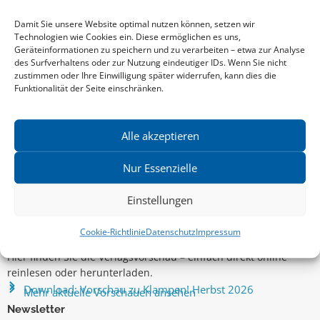
VERANSTALTUNGSORT
Damit Sie unsere Website optimal nutzen können, setzen wir
Wilhelm Busch Museum Hannover
Technologien wie Cookies ein. Diese ermöglichen es uns,
GoogleMaps
Geräteinformationen zu speichern und zu verarbeiten – etwa zur Analyse
des Surfverhaltens oder zur Nutzung eindeutiger IDs. Wenn Sie nicht
zustimmen oder Ihre Einwilligung später widerrufen, kann dies die
21. August 2020
00:00 Uhr
Funktionalität der Seite einschränken.
Alle akzeptieren
Nur Essenzielle
Einstellungen
Aktuelle Vorschau
Cookie-Richtlinie
Datenschutz
Impressum
Entdecken Sie das aktuelle zu-Klampen!-Verlagsprogramm.
Hier finden Sie die Verlagsvorschau – einfach direkt online
reinlesen oder herunterladen.
Download: Vorschau zu Klampen! Herbst 2026
Mehr aktuelle Vorschauen ansehen
Newsletter