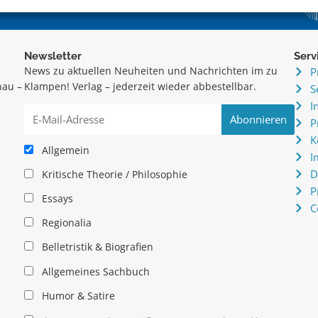
Newsletter
Serv
News zu aktuellen Neuheiten und Nachrichten im zu
P
hau –
Klampen! Verlag – jederzeit wieder abbestellbar.
S
.
I
P
K
Allgemein
I
D
Kritische Theorie / Philosophie
P
Essays
C
Regionalia
Belletristik & Biografien
Allgemeines Sachbuch
Humor & Satire