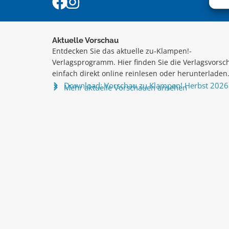
Aktuelle Vorschau
Entdecken Sie das aktuelle zu-Klampen!-
Verlagsprogramm. Hier finden Sie die Verlagsvorsc
einfach direkt online reinlesen oder herunterladen
Download: Vorschau zu Klampen! Herbst 2026
Mehr aktuelle Vorschauen ansehen