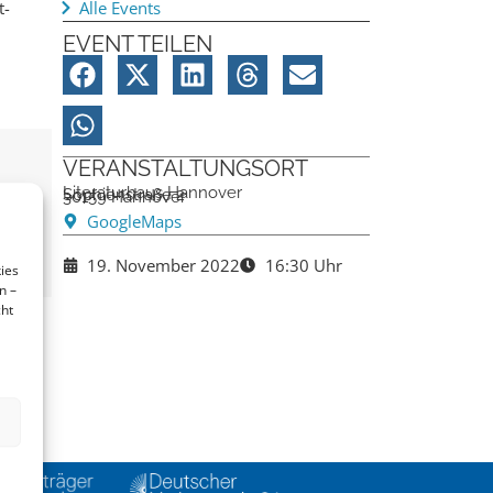
t-
Alle Events
EVENT TEILEN
VERANSTALTUNGSORT
Literaturhaus Hannover
Sophienstraße 2
30159 Hannover
GoogleMaps
19. November 2022
16:30 Uhr
ies
n –
cht