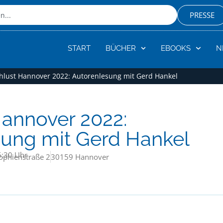
PRESSE
START
BÜCHER
EBOOKS
N
hlust Hannover 2022: Autorenlesung mit Gerd Hankel
annover 2022:
sung mit Gerd Hankel
6:30 Uhr
ophienstraße 2
30159 Hannover