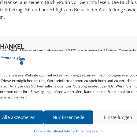
Hankel aus seinem Buch »Putin vor Gericht« lesen. Die Buchlus
ntritt beträgt 5€ und berechtigt zum Besuch der Ausstellung sowie
en.
 HANKEL
jur. Dipl.-Übersetzer, Jahrgang 1957, studierte in Mainz, Granada
1993 ist er freier Mitarbeiter des Hamburger Instituts für
eit ...
rd
Hankel
it Sie unsere Website optimal nutzen können, setzen wir Technologien wie Cook
. Diese ermöglichen es uns, Geräteinformationen zu speichern und zu verarbeite
a zur Analyse des Surfverhaltens oder zur Nutzung eindeutiger IDs. Wenn Sie ni
timmen oder Ihre Einwilligung später widerrufen, kann dies die Funktionalität der
te einschränken.
Alle akzeptieren
Nur Essenzielle
Einstellungen
Cookie-Richtlinie
Datenschutz
Impressum