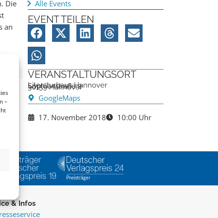
. Die
Alle Events
st
EVENT TEILEN
s an
VERANSTALTUNGSORT
Literaturhaus Hannover
Sophienstraße 2
30159 Hannover
ies
GoogleMaps
n –
cht
17. November 2018
10:00 Uhr
ice & Infos
resseservice