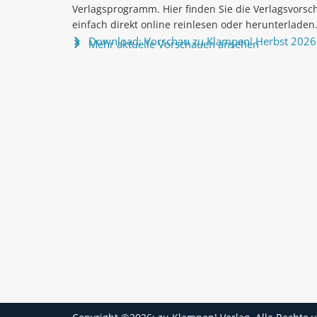
Verlagsprogramm. Hier finden Sie die Verlagsvorsc
einfach direkt online reinlesen oder herunterladen
Download: Vorschau zu Klampen! Herbst 2026
Mehr aktuelle Vorschauen ansehen