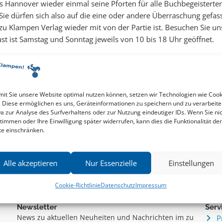
 Hannover wieder einmal seine Pforten für alle Buchbegeisterten
ie dürfen sich also auf die eine oder andere Überraschung gefas
zu Klampen Verlag wieder mit von der Partie ist. Besuchen Sie un
st ist Samstag und Sonntag jeweils von 10 bis 18 Uhr geöffnet.
it Sie unsere Website optimal nutzen können, setzen wir Technologien wie Cook
. Diese ermöglichen es uns, Geräteinformationen zu speichern und zu verarbeite
a zur Analyse des Surfverhaltens oder zur Nutzung eindeutiger IDs. Wenn Sie ni
timmen oder Ihre Einwilligung später widerrufen, kann dies die Funktionalität der
te einschränken.
Alle akzeptieren
Nur Essenzielle
Einstellungen
Cookie-Richtlinie
Datenschutz
Impressum
Newsletter
Serv
News zu aktuellen Neuheiten und Nachrichten im zu
P