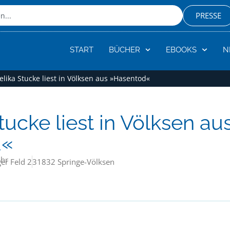
PRESSE
START
BÜCHER
EBOOKS
N
lika Stucke liest in Völksen aus »Hasentod«
tucke liest in Völksen au
d«
Uhr
er Feld 2
31832 Springe-Völksen