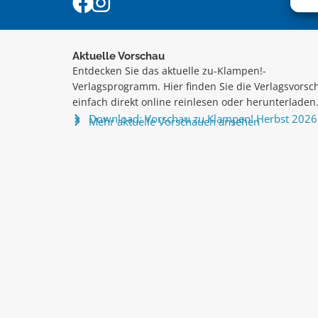
Aktuelle Vorschau
Entdecken Sie das aktuelle zu-Klampen!-
Verlagsprogramm. Hier finden Sie die Verlagsvorsc
einfach direkt online reinlesen oder herunterladen
Download: Vorschau zu Klampen! Herbst 2026
Mehr aktuelle Vorschauen ansehen