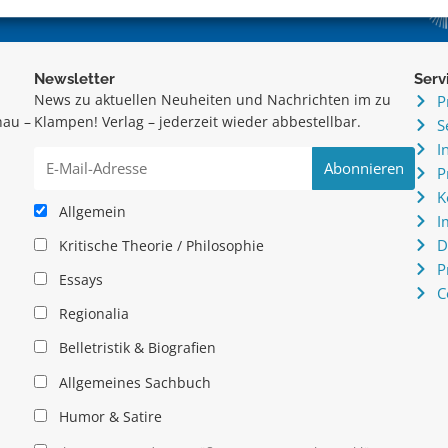
Newsletter
Serv
News zu aktuellen Neuheiten und Nachrichten im zu
P
hau –
Klampen! Verlag – jederzeit wieder abbestellbar.
S
.
I
P
K
Allgemein
I
D
Kritische Theorie / Philosophie
P
Essays
C
Regionalia
Belletristik & Biografien
Allgemeines Sachbuch
Humor & Satire