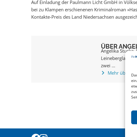
Auf Einladung der Paulmann Licht GmbH in Völkse
bei zu Klampen erschienenen Kriminalroman »Hasen
Kontakte-Preis des Land Niedersachsen ausgezeich
ÜBER ANGE
Angelika Stucke,
Leinebergland auf
zwei ...
Mehr über An
Dam
ein
etw
zus
Sei