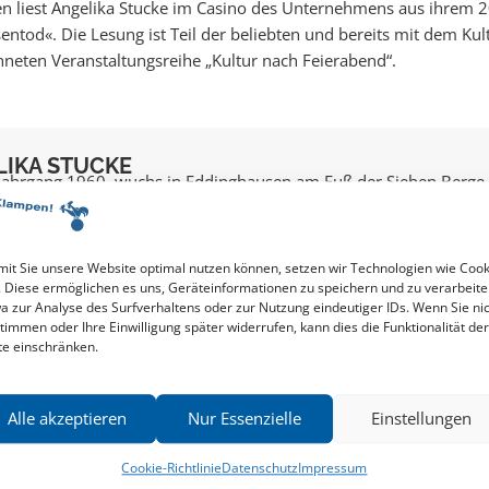
n liest Angelika Stucke im Casino des Unternehmens aus ihrem 
tod«. Die Lesung ist Teil der beliebten und bereits mit dem Kul
neten Veranstaltungsreihe „Kultur nach Feierabend“.
LIKA STUCKE
 Jahrgang 1960, wuchs in Eddinghausen am Fuß der Sieben Berge
. Sie studierte Sozialarbeit und Sozialpädagogik in Kassel. Trotz i
gelika
Stucke
it Sie unsere Website optimal nutzen können, setzen wir Technologien wie Cook
. Diese ermöglichen es uns, Geräteinformationen zu speichern und zu verarbeite
a zur Analyse des Surfverhaltens oder zur Nutzung eindeutiger IDs. Wenn Sie ni
timmen oder Ihre Einwilligung später widerrufen, kann dies die Funktionalität der
te einschränken.
Alle akzeptieren
Nur Essenzielle
Einstellungen
Cookie-Richtlinie
Datenschutz
Impressum