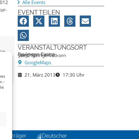
2012
Alle Events
tur-
EVENT TEILEN
VERANSTALTUNGSORT
 im
Paulmann Casino
Quezinger Feld 2
31832 Springe-Völksen
hrer
GoogleMaps
21. März 2013
17:30 Uhr
ies
n –
cht