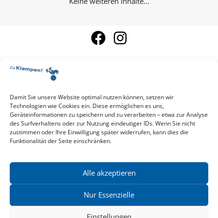
Keine weiteren Inhalte...
Damit Sie unsere Website optimal nutzen können, setzen wir
Aktuelle Vorschau
Technologien wie Cookies ein. Diese ermöglichen es uns,
Entdecken Sie das aktuelle zu-Klampen!-Verlagsprogramm.
Geräteinformationen zu speichern und zu verarbeiten – etwa zur Analyse
Hier finden Sie die Verlagsvorschau – einfach direkt online
des Surfverhaltens oder zur Nutzung eindeutiger IDs. Wenn Sie nicht
reinlesen oder herunterladen.
zustimmen oder Ihre Einwilligung später widerrufen, kann dies die
Download: Vorschau zu Klampen! Herbst 2026
Funktionalität der Seite einschränken.
Mehr aktuelle Vorschauen ansehen
Newsletter
News zu aktuellen Neuheiten und Nachrichten im zu Klampen!
Alle akzeptieren
Verlag – jederzeit wieder abbestellbar.
Nur Essenzielle
Einstellungen