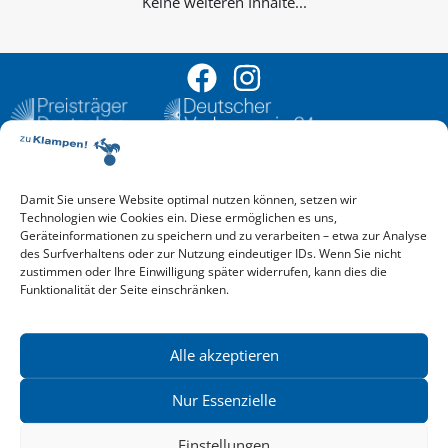
Keine weiteren Inhalte...
Damit Sie unsere Website optimal nutzen können, setzen wir
Aktuelle Vorschau
Technologien wie Cookies ein. Diese ermöglichen es uns,
Entdecken Sie das aktuelle zu-Klampen!-Verlagsprogramm.
Geräteinformationen zu speichern und zu verarbeiten – etwa zur Analyse
Hier finden Sie die Verlagsvorschau – einfach direkt online
des Surfverhaltens oder zur Nutzung eindeutiger IDs. Wenn Sie nicht
reinlesen oder herunterladen.
zustimmen oder Ihre Einwilligung später widerrufen, kann dies die
Download: Vorschau zu Klampen! Herbst 2026
Funktionalität der Seite einschränken.
Mehr aktuelle Vorschauen ansehen
Newsletter
News zu aktuellen Neuheiten und Nachrichten im zu Klampen!
Alle akzeptieren
Verlag – jederzeit wieder abbestellbar.
Nur Essenzielle
Einstellungen