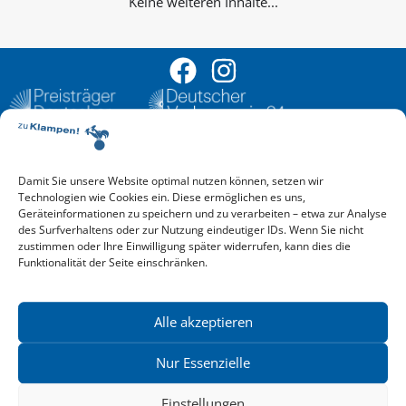
Keine weiteren Inhalte...
Damit Sie unsere Website optimal nutzen können, setzen wir
Aktuelle Vorschau
Technologien wie Cookies ein. Diese ermöglichen es uns,
Entdecken Sie das aktuelle zu-Klampen!-Verlagsprogramm.
Geräteinformationen zu speichern und zu verarbeiten – etwa zur Analyse
Hier finden Sie die Verlagsvorschau – einfach direkt online
des Surfverhaltens oder zur Nutzung eindeutiger IDs. Wenn Sie nicht
reinlesen oder herunterladen.
zustimmen oder Ihre Einwilligung später widerrufen, kann dies die
Download: Vorschau zu Klampen! Herbst 2026
Funktionalität der Seite einschränken.
Mehr aktuelle Vorschauen ansehen
Newsletter
News zu aktuellen Neuheiten und Nachrichten im zu Klampen!
Alle akzeptieren
Verlag – jederzeit wieder abbestellbar.
Nur Essenzielle
Einstellungen