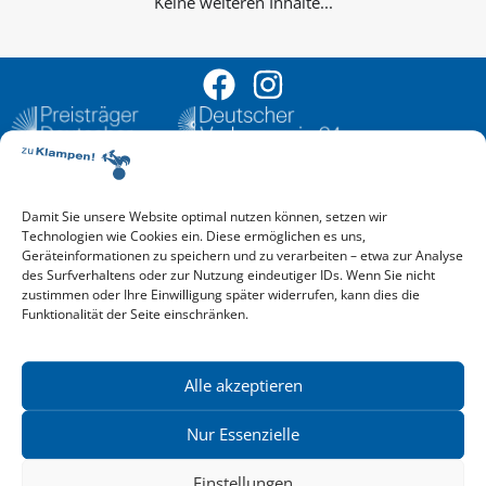
Keine weiteren Inhalte...
Damit Sie unsere Website optimal nutzen können, setzen wir
Aktuelle Vorschau
Technologien wie Cookies ein. Diese ermöglichen es uns,
Entdecken Sie das aktuelle zu-Klampen!-Verlagsprogramm.
Geräteinformationen zu speichern und zu verarbeiten – etwa zur Analyse
Hier finden Sie die Verlagsvorschau – einfach direkt online
des Surfverhaltens oder zur Nutzung eindeutiger IDs. Wenn Sie nicht
reinlesen oder herunterladen.
zustimmen oder Ihre Einwilligung später widerrufen, kann dies die
Download: Vorschau zu Klampen! Herbst 2026
Funktionalität der Seite einschränken.
Mehr aktuelle Vorschauen ansehen
Newsletter
News zu aktuellen Neuheiten und Nachrichten im zu Klampen!
Alle akzeptieren
Verlag – jederzeit wieder abbestellbar.
Nur Essenzielle
Einstellungen