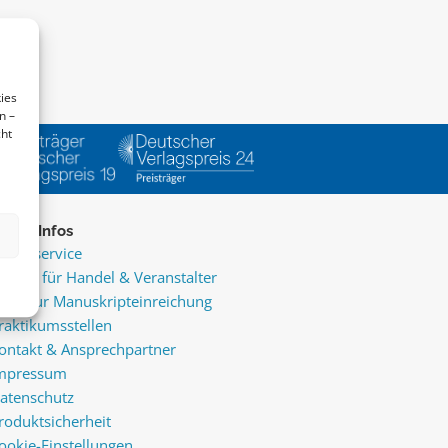
ies
n –
cht
ice & Infos
resseservice
ervice für Handel & Veranstalter
nfos zur Manuskripteinreichung
raktikumsstellen
ontakt & Ansprechpartner
mpressum
atenschutz
roduktsicherheit
ookie-Einstellungen