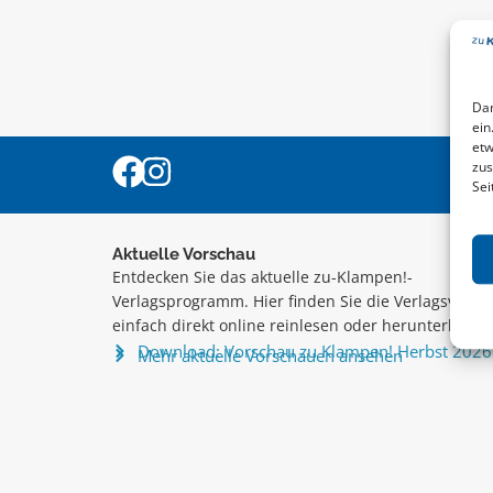
Dam
ein
etw
zus
Sei
Aktuelle Vorschau
Entdecken Sie das aktuelle zu-Klampen!-
Verlagsprogramm. Hier finden Sie die Verlagsvorsc
einfach direkt online reinlesen oder herunterladen
Download: Vorschau zu Klampen! Herbst 2026
Mehr aktuelle Vorschauen ansehen