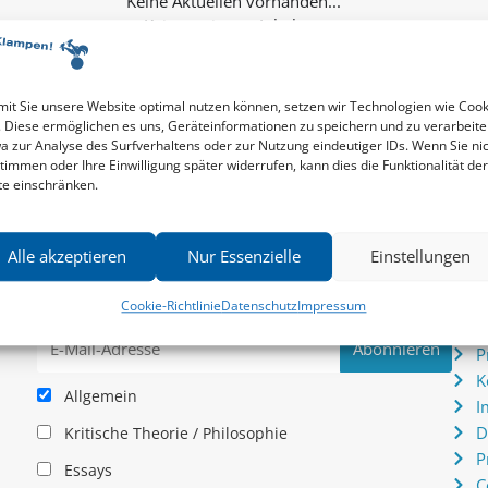
Keine weiteren Inhalte...
it Sie unsere Website optimal nutzen können, setzen wir Technologien wie Cook
. Diese ermöglichen es uns, Geräteinformationen zu speichern und zu verarbeite
a zur Analyse des Surfverhaltens oder zur Nutzung eindeutiger IDs. Wenn Sie ni
timmen oder Ihre Einwilligung später widerrufen, kann dies die Funktionalität der
te einschränken.
Newsletter
Serv
Alle akzeptieren
Nur Essenzielle
Einstellungen
News zu aktuellen Neuheiten und Nachrichten im zu
P
hau –
Klampen! Verlag – jederzeit wieder abbestellbar.
S
Cookie-Richtlinie
Datenschutz
Impressum
.
I
P
K
Allgemein
I
D
Kritische Theorie / Philosophie
P
Essays
C