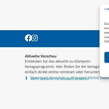
Dam
ein
etw
zus
Sei
Aktuelle Vorschau
Entdecken Sie das aktuelle zu-Klampen!-
Verlagsprogramm. Hier finden Sie die Verlagsvorsc
einfach direkt online reinlesen oder herunterladen
Download: Vorschau zu Klampen! Herbst 2026
Mehr aktuelle Vorschauen ansehen