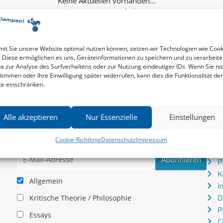
Keine weiteren Inhalte...
it Sie unsere Website optimal nutzen können, setzen wir Technologien wie Cook
. Diese ermöglichen es uns, Geräteinformationen zu speichern und zu verarbeite
a zur Analyse des Surfverhaltens oder zur Nutzung eindeutiger IDs. Wenn Sie ni
timmen oder Ihre Einwilligung später widerrufen, kann dies die Funktionalität der
te einschränken.
Newsletter
Serv
Alle akzeptieren
Nur Essenzielle
Einstellungen
News zu aktuellen Neuheiten und Nachrichten im zu
P
hau –
Klampen! Verlag – jederzeit wieder abbestellbar.
S
Cookie-Richtlinie
Datenschutz
Impressum
.
I
P
K
Allgemein
I
D
Kritische Theorie / Philosophie
P
Essays
C