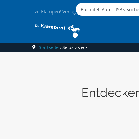
zu Klampen! Verlag
Startseite
›
Selbstzweck
Entdecken