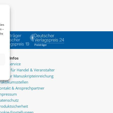
ies
n –
cht
ice & Infos
resseservice
ervice für Handel & Veranstalter
nfos zur Manuskripteinreichung
raktikumsstellen
ontakt & Ansprechpartner
mpressum
atenschutz
roduktsicherheit
ookie-Einstellungen