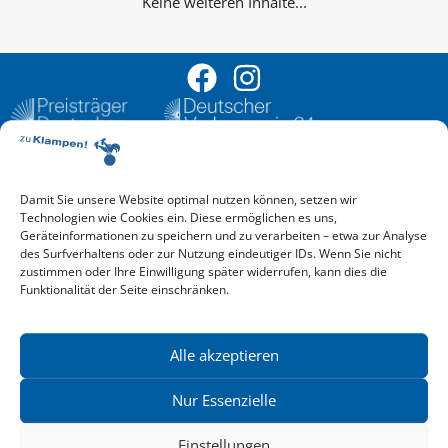
Keine weiteren Inhalte...
Damit Sie unsere Website optimal nutzen können, setzen wir
Aktuelle Vorschau
Technologien wie Cookies ein. Diese ermöglichen es uns,
Entdecken Sie das aktuelle zu-Klampen!-Verlagsprogramm.
Geräteinformationen zu speichern und zu verarbeiten – etwa zur Analyse
Hier finden Sie die Verlagsvorschau – einfach direkt online
des Surfverhaltens oder zur Nutzung eindeutiger IDs. Wenn Sie nicht
reinlesen oder herunterladen.
zustimmen oder Ihre Einwilligung später widerrufen, kann dies die
Download: Vorschau zu Klampen! Herbst 2026
Funktionalität der Seite einschränken.
Mehr aktuelle Vorschauen ansehen
Newsletter
News zu aktuellen Neuheiten und Nachrichten im zu Klampen!
Alle akzeptieren
Verlag – jederzeit wieder abbestellbar.
Nur Essenzielle
Einstellungen