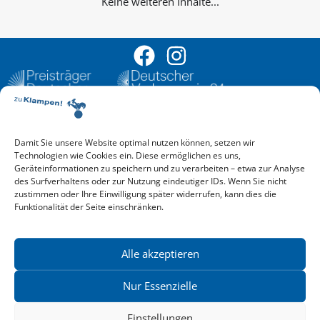
Keine weiteren Inhalte...
Damit Sie unsere Website optimal nutzen können, setzen wir
Aktuelle Vorschau
Technologien wie Cookies ein. Diese ermöglichen es uns,
Entdecken Sie das aktuelle zu-Klampen!-Verlagsprogramm.
Geräteinformationen zu speichern und zu verarbeiten – etwa zur Analyse
Hier finden Sie die Verlagsvorschau – einfach direkt online
des Surfverhaltens oder zur Nutzung eindeutiger IDs. Wenn Sie nicht
reinlesen oder herunterladen.
zustimmen oder Ihre Einwilligung später widerrufen, kann dies die
Download: Vorschau zu Klampen! Herbst 2026
Funktionalität der Seite einschränken.
Mehr aktuelle Vorschauen ansehen
Newsletter
News zu aktuellen Neuheiten und Nachrichten im zu Klampen!
Alle akzeptieren
Verlag – jederzeit wieder abbestellbar.
Nur Essenzielle
Einstellungen