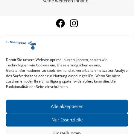
Keine weiteren Inhalte...
Damit Sie unsere Website optimal nutzen können, setzen wir
Aktuelle Vorschau
Technologien wie Cookies ein. Diese ermöglichen es uns,
Entdecken Sie das aktuelle zu-Klampen!-Verlagsprogramm.
Geräteinformationen zu speichern und zu verarbeiten – etwa zur Analyse
Hier finden Sie die Verlagsvorschau – einfach direkt online
des Surfverhaltens oder zur Nutzung eindeutiger IDs. Wenn Sie nicht
reinlesen oder herunterladen.
zustimmen oder Ihre Einwilligung später widerrufen, kann dies die
Download: Vorschau zu Klampen! Herbst 2026
Funktionalität der Seite einschränken.
Mehr aktuelle Vorschauen ansehen
Newsletter
News zu aktuellen Neuheiten und Nachrichten im zu Klampen!
Alle akzeptieren
Verlag – jederzeit wieder abbestellbar.
Nur Essenzielle
Einstellungen