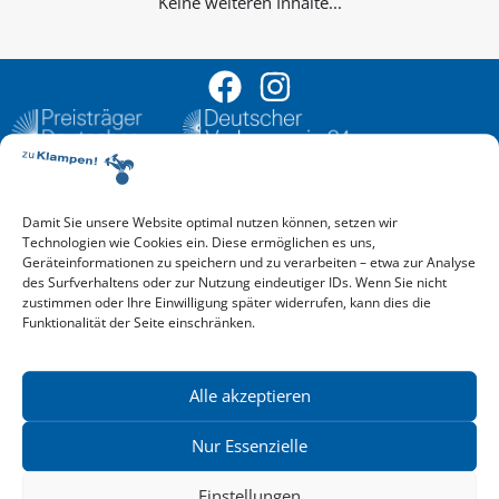
Keine weiteren Inhalte...
Damit Sie unsere Website optimal nutzen können, setzen wir
Aktuelle Vorschau
Technologien wie Cookies ein. Diese ermöglichen es uns,
Entdecken Sie das aktuelle zu-Klampen!-Verlagsprogramm.
Geräteinformationen zu speichern und zu verarbeiten – etwa zur Analyse
Hier finden Sie die Verlagsvorschau – einfach direkt online
des Surfverhaltens oder zur Nutzung eindeutiger IDs. Wenn Sie nicht
reinlesen oder herunterladen.
zustimmen oder Ihre Einwilligung später widerrufen, kann dies die
Download: Vorschau zu Klampen! Herbst 2026
Funktionalität der Seite einschränken.
Mehr aktuelle Vorschauen ansehen
Newsletter
News zu aktuellen Neuheiten und Nachrichten im zu Klampen!
Alle akzeptieren
Verlag – jederzeit wieder abbestellbar.
Nur Essenzielle
Einstellungen