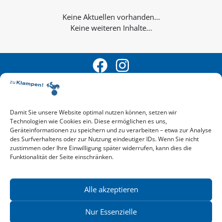
Keine weiteren Inhalte...
Damit Sie unsere Website optimal nutzen können, setzen wir
Technologien wie Cookies ein. Diese ermöglichen es uns,
Aktuelle Vorschau
Geräteinformationen zu speichern und zu verarbeiten – etwa zur Analyse
Entdecken Sie das aktuelle zu-Klampen!-Verlagsprogramm.
des Surfverhaltens oder zur Nutzung eindeutiger IDs. Wenn Sie nicht
Hier finden Sie die Verlagsvorschau – einfach direkt online
zustimmen oder Ihre Einwilligung später widerrufen, kann dies die
Funktionalität der Seite einschränken.
reinlesen oder herunterladen.
Download: Vorschau zu Klampen! Herbst 2026
Mehr aktuelle Vorschauen ansehen
Newsletter
Alle akzeptieren
News zu aktuellen Neuheiten und Nachrichten im zu Klampen!
Verlag – jederzeit wieder abbestellbar.
Nur Essenzielle