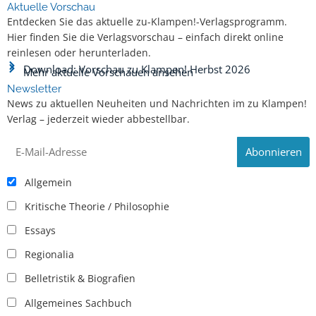
Zum Buch
20,99 €
Digitalprodukt / E-Book
256 Seiten
28.09.2022
ISBN 9783987373589