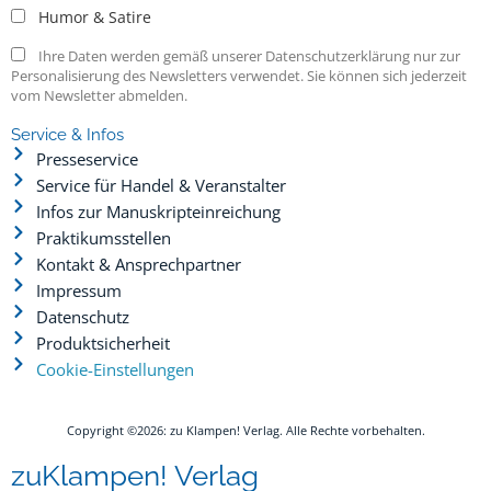
Anne Hamilton
,
Stephan Krass
RADIOZEITEN
Vom Ätherspuk zum Podcast