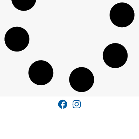
Anne Hamilton
,
Stephan Krass
RADIOZEITEN
Vom Ätherspuk zum Podcast