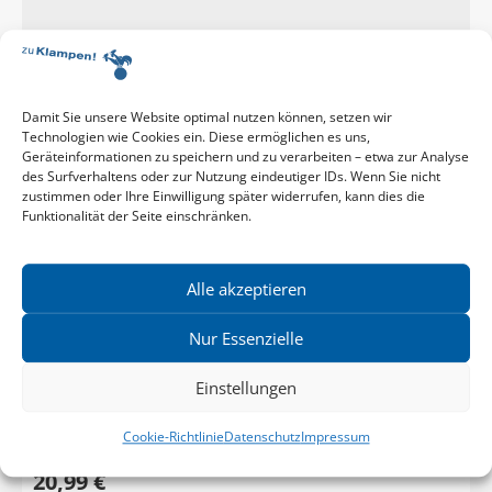
Anne Hamilton
,
Patrick Bahners
Damit Sie unsere Website optimal nutzen können, setzen wir
KAMPAGNE IN DEUTSCHLAND
Technologien wie Cookies ein. Diese ermöglichen es uns,
Bénédicte Savoy und der Streit um die
Geräteinformationen zu speichern und zu verarbeiten – etwa zur Analyse
Raubkunst
des Surfverhaltens oder zur Nutzung eindeutiger IDs. Wenn Sie nicht
zustimmen oder Ihre Einwilligung später widerrufen, kann dies die
Die Debatte um Raubkunst und Restitution wird seit
Funktionalität der Seite einschränken.
einiger Zeit mit großer Vehemenz geführt. Eine
Schlüsselfigur dabei ist die in Berlin und Paris lehrende
Alle akzeptieren
französische ...
Nur Essenzielle
Einstellungen
Cookie-Richtlinie
Datenschutz
Impressum
Zum Buch
20,99 €