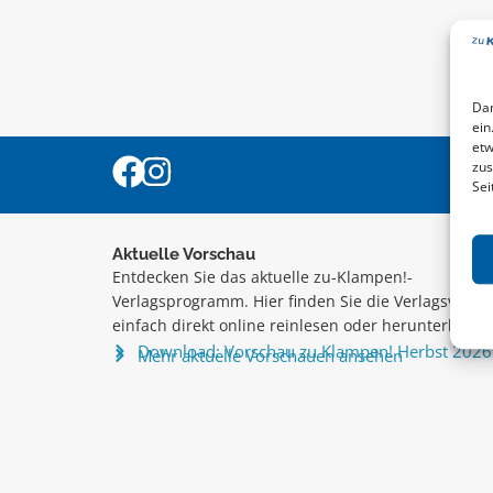
Dam
ein
etw
zus
Sei
Aktuelle Vorschau
Entdecken Sie das aktuelle zu-Klampen!-
Verlagsprogramm. Hier finden Sie die Verlagsvorsc
einfach direkt online reinlesen oder herunterladen
Download: Vorschau zu Klampen! Herbst 2026
Mehr aktuelle Vorschauen ansehen