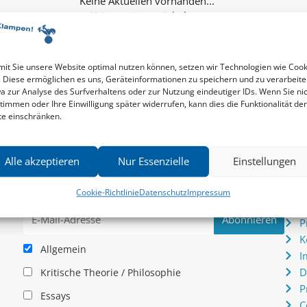
Keine weiteren Inhalte...
it Sie unsere Website optimal nutzen können, setzen wir Technologien wie Cook
. Diese ermöglichen es uns, Geräteinformationen zu speichern und zu verarbeite
a zur Analyse des Surfverhaltens oder zur Nutzung eindeutiger IDs. Wenn Sie ni
timmen oder Ihre Einwilligung später widerrufen, kann dies die Funktionalität der
te einschränken.
Newsletter
Serv
Alle akzeptieren
Nur Essenzielle
Einstellungen
News zu aktuellen Neuheiten und Nachrichten im zu
P
hau –
Klampen! Verlag – jederzeit wieder abbestellbar.
S
Cookie-Richtlinie
Datenschutz
Impressum
.
I
P
K
Allgemein
I
D
Kritische Theorie / Philosophie
P
Essays
C