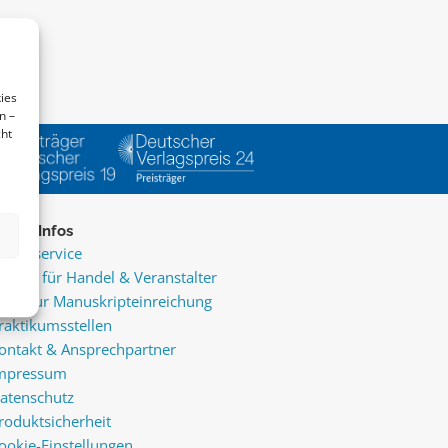
ies
n –
cht
ice & Infos
resseservice
ervice für Handel & Veranstalter
nfos zur Manuskripteinreichung
raktikumsstellen
ontakt & Ansprechpartner
mpressum
atenschutz
roduktsicherheit
ookie-Einstellungen