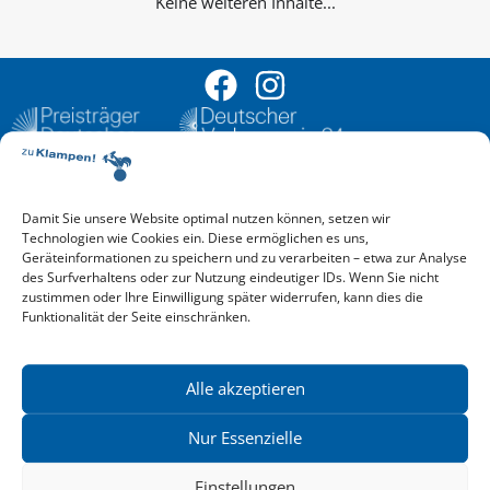
Keine weiteren Inhalte...
Damit Sie unsere Website optimal nutzen können, setzen wir
Aktuelle Vorschau
Technologien wie Cookies ein. Diese ermöglichen es uns,
Entdecken Sie das aktuelle zu-Klampen!-Verlagsprogramm.
Geräteinformationen zu speichern und zu verarbeiten – etwa zur Analyse
Hier finden Sie die Verlagsvorschau – einfach direkt online
des Surfverhaltens oder zur Nutzung eindeutiger IDs. Wenn Sie nicht
reinlesen oder herunterladen.
zustimmen oder Ihre Einwilligung später widerrufen, kann dies die
Download: Vorschau zu Klampen! Herbst 2026
Funktionalität der Seite einschränken.
Mehr aktuelle Vorschauen ansehen
Newsletter
News zu aktuellen Neuheiten und Nachrichten im zu Klampen!
Alle akzeptieren
Verlag – jederzeit wieder abbestellbar.
Nur Essenzielle
Einstellungen