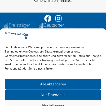
Keine weiteren Inhalte...
Damit Sie unsere Website optimal nutzen können, setzen wir
Aktuelle Vorschau
Technologien wie Cookies ein. Diese ermöglichen es uns,
Entdecken Sie das aktuelle zu-Klampen!-Verlagsprogramm.
Geräteinformationen zu speichern und zu verarbeiten – etwa zur Analyse
Hier finden Sie die Verlagsvorschau – einfach direkt online
des Surfverhaltens oder zur Nutzung eindeutiger IDs. Wenn Sie nicht
reinlesen oder herunterladen.
zustimmen oder Ihre Einwilligung später widerrufen, kann dies die
Download: Vorschau zu Klampen! Herbst 2026
Funktionalität der Seite einschränken.
Mehr aktuelle Vorschauen ansehen
Newsletter
News zu aktuellen Neuheiten und Nachrichten im zu Klampen!
Alle akzeptieren
Verlag – jederzeit wieder abbestellbar.
Nur Essenzielle
Einstellungen