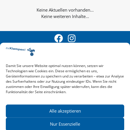
Keine weiteren Inhalte...
Damit Sie unsere Website optimal nutzen können, setzen wir
Technologien wie Cookies ein. Diese ermöglichen es uns,
Aktuelle Vorschau
Geräteinformationen zu speichern und zu verarbeiten – etwa zur Analyse
Entdecken Sie das aktuelle zu-Klampen!-Verlagsprogramm.
des Surfverhaltens oder zur Nutzung eindeutiger IDs. Wenn Sie nicht
Hier finden Sie die Verlagsvorschau – einfach direkt online
zustimmen oder Ihre Einwilligung später widerrufen, kann dies die
Funktionalität der Seite einschränken.
reinlesen oder herunterladen.
Download: Vorschau zu Klampen! Herbst 2026
Mehr aktuelle Vorschauen ansehen
Newsletter
Alle akzeptieren
News zu aktuellen Neuheiten und Nachrichten im zu Klampen!
Verlag – jederzeit wieder abbestellbar.
Nur Essenzielle