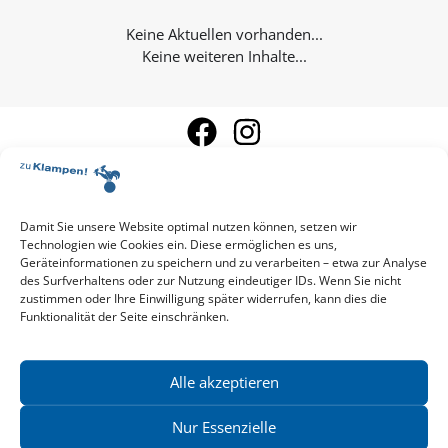
Keine weiteren Inhalte...
Damit Sie unsere Website optimal nutzen können, setzen wir
Technologien wie Cookies ein. Diese ermöglichen es uns,
Aktuelle Vorschau
Geräteinformationen zu speichern und zu verarbeiten – etwa zur Analyse
Entdecken Sie das aktuelle zu-Klampen!-Verlagsprogramm.
des Surfverhaltens oder zur Nutzung eindeutiger IDs. Wenn Sie nicht
Hier finden Sie die Verlagsvorschau – einfach direkt online
zustimmen oder Ihre Einwilligung später widerrufen, kann dies die
Funktionalität der Seite einschränken.
reinlesen oder herunterladen.
Download: Vorschau zu Klampen! Herbst 2026
Mehr aktuelle Vorschauen ansehen
Newsletter
Alle akzeptieren
News zu aktuellen Neuheiten und Nachrichten im zu Klampen!
Verlag – jederzeit wieder abbestellbar.
Nur Essenzielle