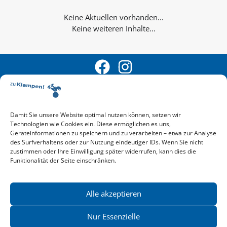
Keine weiteren Inhalte...
Damit Sie unsere Website optimal nutzen können, setzen wir
Technologien wie Cookies ein. Diese ermöglichen es uns,
Aktuelle Vorschau
Geräteinformationen zu speichern und zu verarbeiten – etwa zur Analyse
Entdecken Sie das aktuelle zu-Klampen!-Verlagsprogramm.
des Surfverhaltens oder zur Nutzung eindeutiger IDs. Wenn Sie nicht
Hier finden Sie die Verlagsvorschau – einfach direkt online
zustimmen oder Ihre Einwilligung später widerrufen, kann dies die
Funktionalität der Seite einschränken.
reinlesen oder herunterladen.
Download: Vorschau zu Klampen! Herbst 2026
Mehr aktuelle Vorschauen ansehen
Newsletter
Alle akzeptieren
News zu aktuellen Neuheiten und Nachrichten im zu Klampen!
Verlag – jederzeit wieder abbestellbar.
Nur Essenzielle