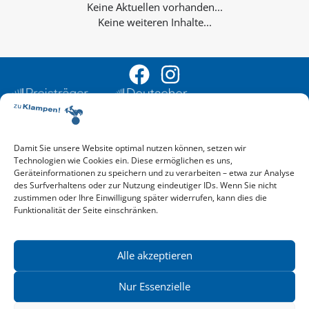
Keine weiteren Inhalte...
Damit Sie unsere Website optimal nutzen können, setzen wir
Aktuelle Vorschau
Technologien wie Cookies ein. Diese ermöglichen es uns,
Entdecken Sie das aktuelle zu-Klampen!-Verlagsprogramm.
Geräteinformationen zu speichern und zu verarbeiten – etwa zur Analyse
des Surfverhaltens oder zur Nutzung eindeutiger IDs. Wenn Sie nicht
Hier finden Sie die Verlagsvorschau – einfach direkt online
zustimmen oder Ihre Einwilligung später widerrufen, kann dies die
reinlesen oder herunterladen.
Funktionalität der Seite einschränken.
Download: Vorschau zu Klampen! Herbst 2026
Mehr aktuelle Vorschauen ansehen
Newsletter
News zu aktuellen Neuheiten und Nachrichten im zu Klampen!
Alle akzeptieren
Verlag – jederzeit wieder abbestellbar.
Nur Essenzielle