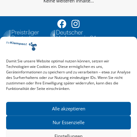
Keine weiteren Inhalte...
Damit Sie unsere Website optimal nutzen können, setzen wir
Aktuelle Vorschau
Technologien wie Cookies ein. Diese ermöglichen es uns,
Entdecken Sie das aktuelle zu-Klampen!-Verlagsprogramm.
Geräteinformationen zu speichern und zu verarbeiten – etwa zur Analyse
Hier finden Sie die Verlagsvorschau – einfach direkt online
des Surfverhaltens oder zur Nutzung eindeutiger IDs. Wenn Sie nicht
reinlesen oder herunterladen.
zustimmen oder Ihre Einwilligung später widerrufen, kann dies die
Download: Vorschau zu Klampen! Herbst 2026
Funktionalität der Seite einschränken.
Mehr aktuelle Vorschauen ansehen
Newsletter
News zu aktuellen Neuheiten und Nachrichten im zu Klampen!
Alle akzeptieren
Verlag – jederzeit wieder abbestellbar.
Nur Essenzielle
Einstellungen