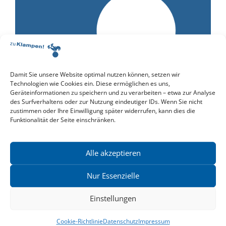
Damit Sie unsere Website optimal nutzen können, setzen wir
Technologien wie Cookies ein. Diese ermöglichen es uns,
»Sächsischer Landespreis für Heimatforschung« für
Geräteinformationen zu speichern und zu verarbeiten – etwa zur Analyse
Moritz Grote und Wolfgang Heidrich
des Surfverhaltens oder zur Nutzung eindeutiger IDs. Wenn Sie nicht
Wir gratulieren unseren Autoren Moritz Grote und
zustimmen oder Ihre Einwilligung später widerrufen, kann dies die
Funktionalität der Seite einschränken.
Wolfgang Heidrich zum...
Weiterlesen
Alle akzeptieren
Nur Essenzielle
Einstellungen
Cookie-Richtlinie
Datenschutz
Impressum